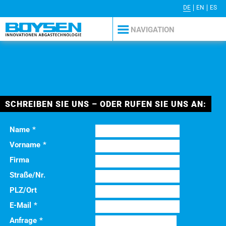
DE
EN
ES
PRESSE
AGB
KONTAKT
IMPRESSUM
DATENSCHUTZERKLÄRUNG
NAVIGATION
SCHREIBEN SIE UNS – ODER RUFEN SIE UNS AN:
Name
*
Vorname
*
Firma
Straße/Nr.
PLZ/Ort
E-Mail
*
Anfrage
*