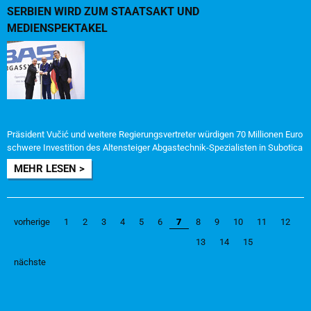
SERBIEN WIRD ZUM STAATSAKT UND
MEDIENSPEKTAKEL
Präsident Vučić und weitere Regierungsvertreter würdigen 70 Millionen Euro
schwere Investition des Altensteiger Abgastechnik-Spezialisten in Subotica
MEHR LESEN >
vorherige
1
2
3
4
5
6
7
8
9
10
11
12
13
14
15
nächste