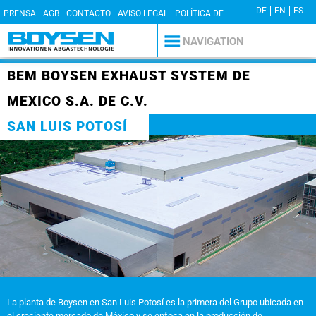
DE
EN
ES
PRENSA
AGB
CONTACTO
AVISO LEGAL
POLÍTICA DE
PRIVACIDAD
NAVIGATION
BEM BOYSEN EXHAUST SYSTEM DE
MEXICO S.A. DE C.V.
SAN LUIS POTOSÍ
La planta de Boysen en San Luis Potosí es la primera del Grupo ubicada en
el creciente mercado de México y se enfoca en la producción de