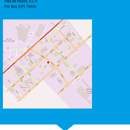
Villa de Reyes, S.L.P.
P.O. Box (CP) 79526