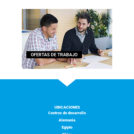
OFERTAS DE TRABAJO
UBICACIONES
Centros de desarrollo
Alemania
Egipto